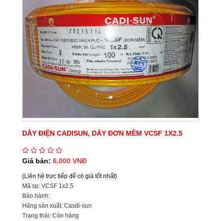
DÂY ĐIỆN CADISUN, DÂY ĐƠN MỀM VCSF 1X2.5
Giá bán:
6,000 VNĐ
(Liên hệ trực tiếp để có giá tốt nhất)
Mã sp: VCSF 1x2.5
Bảo hành:
Hãng sản xuất: Casdi-sun
Trạng thái: Còn hàng