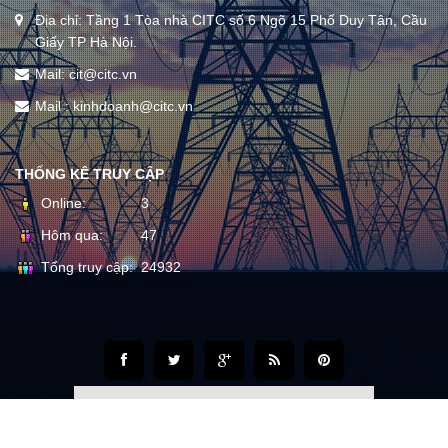
Địa chỉ: Tầng 1 Tòa nhà CITC số 6 Ngõ 15 Phố Duy Tân, Cầu
Giấy TP Hà Nội.
Mail: cit@citc.vn
Mail : kinhdoanh@citc.vn
THỐNG KÊ TRUY CẬP
Online:
3
Hôm qua:
47
Tổng truy cập:
24932