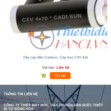
Dây cáp điện Cadisun, Cáp treo CXV 4x6
Giá bán:
Liên hệ
Chi tiết
THÔNG TIN LIÊN HỆ
CÔNG TY THIẾT MÁY MÓC, DÂY TRUYỀN SẢN XUẤT, THIẾT
BỊ TỰ ĐỘNG HÓA