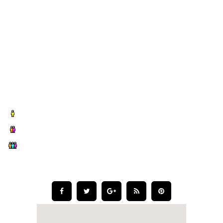
CÔNG TY THIẾT MÁY MÓC, DÂY TRUYỀN SẢN XUẤT, THIẾT
BỊ TỰ ĐỘNG HÓA
Địa chỉ: Tầng 1 Tòa nhà CITC số 6 Ngõ 15 Phố Duy Tân, Cầu
Giấy TP Hà Nội.
Mail: cit@citc.vn
Mail : kinhdoanh@citc.vn
THỐNG KÊ TRUY CẬP
Online:
1
Hôm qua:
41
Tổng truy cập:
24798