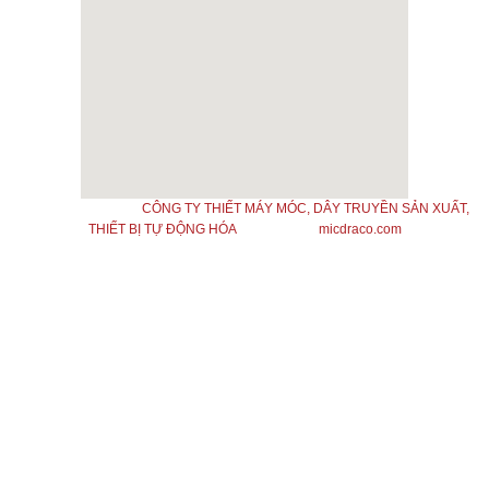
Bản quyền thuộc về
CÔNG TY THIẾT MÁY MÓC, DÂY TRUYỀN SẢN XUẤT,
THIẾT BỊ TỰ ĐỘNG HÓA
| Thiết kế bởi
micdraco.com