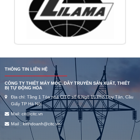
THÔNG TIN LIÊN HỆ
CÔNG TY THIẾT MÁY MÓC, DÂY TRUYỀN SẢN XUẤT, THIẾT
BỊ TỰ ĐỘNG HÓA
Địa chỉ: Tầng 1 Tòa nhà CITC số 6 Ngõ 15 Phố Duy Tân, Cầu
Giấy TP Hà Nội.
Mail: cit@citc.vn
Mail : kinhdoanh@citc.vn