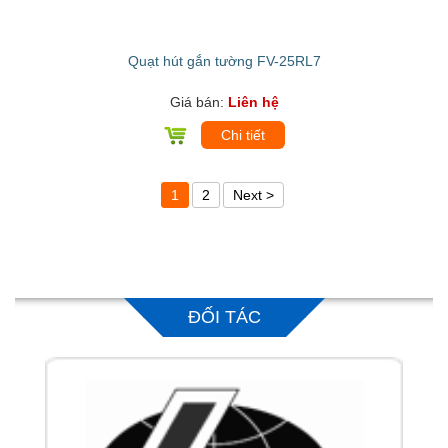
Quạt hút gắn tường FV-25RL7
Giá bán:
Liên hệ
Chi tiết
1
2
Next >
ĐỐI TÁC