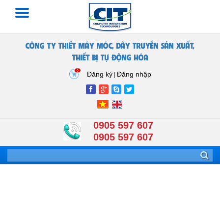
CÔNG TY THIẾT MÁY MÓC, DÂY TRUYỀN SẢN XUẤT,
THIẾT BỊ TỰ ĐỘNG HÓA
0
Đăng ký
Đăng nhập
|
0905 597 607
0905 597 607