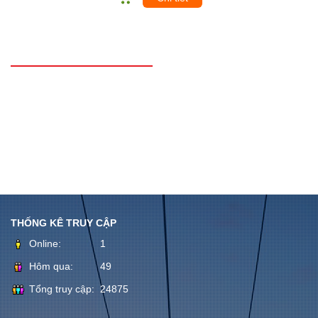
THÔNG TIN LIÊN HỆ
CÔNG TY THIẾT MÁY MÓC, DÂY TRUYỀN SẢN XUẤT, THIẾT
BỊ TỰ ĐỘNG HÓA
Địa chỉ: Tầng 1 Tòa nhà CITC số 6 Ngõ 15 Phố Duy Tân, Cầu
Giấy TP Hà Nội.
Mail: cit@citc.vn
Mail : kinhdoanh@citc.vn
THỐNG KÊ TRUY CẬP
Online:
1
Hôm qua:
49
Tổng truy cập:
24875