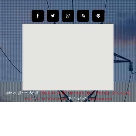
Bản quyền thuộc về
CÔNG TY THIẾT MÁY MÓC, DÂY TRUYỀN SẢN XUẤT,
THIẾT BỊ TỰ ĐỘNG HÓA
| Thiết kế bởi
micdraco.com