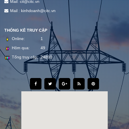
Mail: cit@citc.vn
Mail : kinhdoanh@citc.vn
THỐNG KÊ TRUY CẬP
Online:
1
Hôm qua:
49
Tổng truy cập:
24893